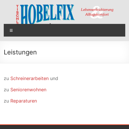
Zum
Inhalt
springen
MENÜ
Hobelfix
Leistungen
Tischler
–
Schreiner
–
zu
Schreinerarbeiten
und
Fachbetrieb
Seniorenwohnen
zu
Seniorenwohnen
in
zu
Reparaturen
Witten